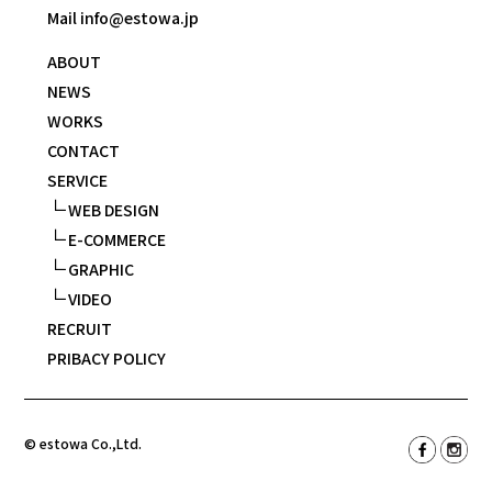
Mail info@estowa.jp
ABOUT
NEWS
WORKS
CONTACT
SERVICE
∟
WEB DESIGN
∟
E-COMMERCE
∟
GRAPHIC
∟
VIDEO
RECRUIT
PRIBACY POLICY
© estowa Co.,Ltd.