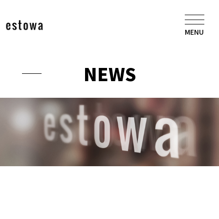
MENU
N
E
W
S