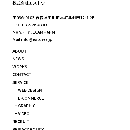
株式会社エストワ
〒036-0103 青森県平川市本町北柳田12-1 2F
TEL 0172-26-8703
Mon. - Fri. 10AM - 6PM
Mail info@estowa.jp
ABOUT
NEWS
WORKS
CONTACT
SERVICE
∟
WEB DESIGN
∟
E-COMMERCE
∟
GRAPHIC
∟
VIDEO
RECRUIT
PRIBACY POLICY