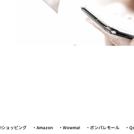
oo!ショッピング
・Amazon
・Wowma!
・ポンパレモール
・Qo