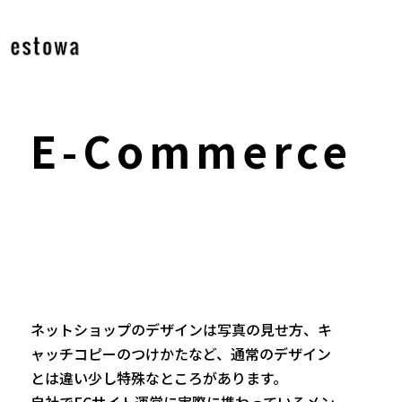
E
-
C
o
m
m
e
r
c
e
ネットショップのデザインは写真の見せ方、キ
ャッチコピーのつけかたなど、通常のデザイン
とは違い少し特殊なところがあります。