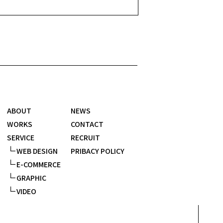
ABOUT
NEWS
WORKS
CONTACT
SERVICE
RECRUIT
∟
WEB DESIGN
PRIBACY POLICY
∟
E-COMMERCE
∟
GRAPHIC
∟
VIDEO