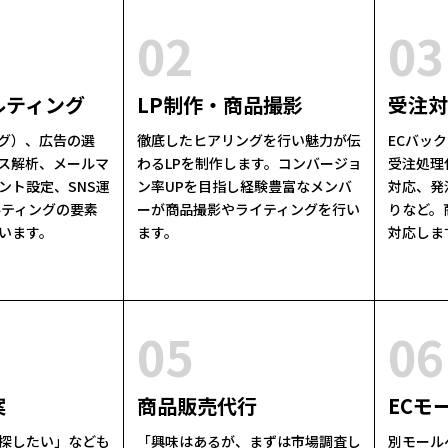
02
03
ルティング
LP制作・商品撮影
受注対
グ）、広告の選
徹底したヒアリングを行い魅力が伝
ECバッ
ス解析、メールマ
わるLPを制作します。コンバージョ
受注処理
ント設定、SNS運
ン率UPを目指し経験豊富なメンバ
対応、発
ルティングの要素
ーが商品撮影やライティングを行い
りなど。
います。
ます。
対応しま
05
06
案
商品販売代行
ECモ
探したい」なども
「興味はあるが、まずは市場調査し
別モール