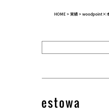
HOME
>
実績
>
woodpoint