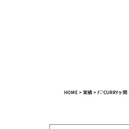
HOME
>
実績
>
I♡CURRYヶ